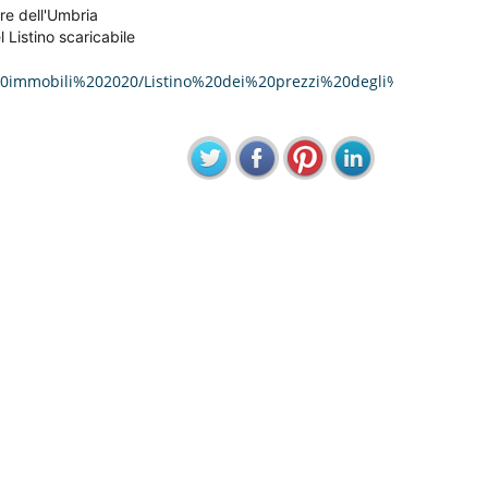
e dell'Umbria
 Listino scaricabile
i%20immobili%202020/Listino%20dei%20prezzi%20degli%20immobi