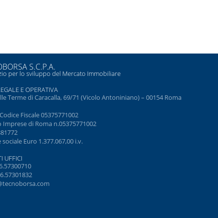
BORSA S.C.P.A.
io per lo sviluppo del Mercato Immobiliare
LEGALE E OPERATIVA
elle Terme di Caracalla, 69/71 (Vicolo Antoniniano) – 00154 Roma
e Codice Fiscale 05375771002
o Imprese di Roma n.05375771002
881772
 sociale Euro 1.377.067,00 i.v.
I UFFICI
6.57300710
6.57301832
@tecnoborsa.com