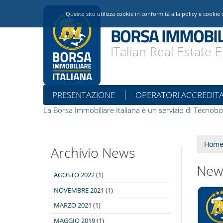
Questo sito utilizza cookie in conformità alla policy e cookie 
BORSA IMMOBIL
ITalian Real Estate
PRESENTAZIONE
OPERATORI ACCREDITA
La Borsa Immobiliare Italiana è un servizio di Tecnobo
Hom
Archivio News
New
AGOSTO 2022
(1)
NOVEMBRE 2021
(1)
MARZO 2021
(1)
MAGGIO 2019
(1)