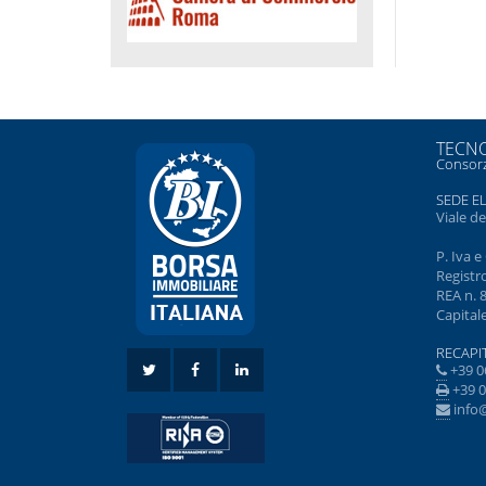
TECNO
Consorz
SEDE E
Viale d
P. Iva 
Registr
REA n. 
Capitale
RECAPIT
+39 0
+39 0
info