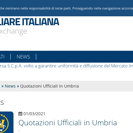
che rientrano nella responsabilità di terze parti. Proseguendo nella navigazione acconsent
IARE ITALIANA
 Exchange
TI
NEWS
rsa S.C.p.A. volto a garantire uniformità e diffusione del Mercato Im
e
»
News
»
Quotazioni Ufficiali in Umbria
s
01/03/2021
Quotazioni Ufficiali in Umbria
-