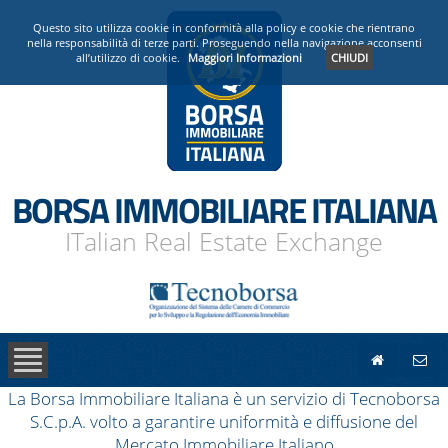
PRESENTAZIONE
Questo sito utilizza cookie in conformità alla policy e cookie che rientrano
nella responsabilità di terze parti. Proseguendo nella navigazione acconsenti
all’utilizzo di cookie.
Maggiori Informazioni
CHIUDI
OPERATORI ACCREDITATI
NEWS
BORSA IMMOBILIARE ITALIANA
ITalian Real Estate Exchange
La Borsa Immobiliare Italiana è un servizio di Tecnoborsa
S.C.p.A. volto a garantire uniformità e diffusione del
Mercato Immobiliare Italiano