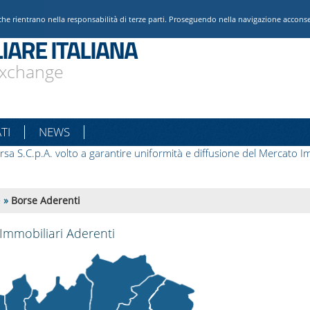
che rientrano nella responsabilità di terze parti. Proseguendo nella navigazione acconsent
IARE ITALIANA
 Exchange
TI
NEWS
rsa S.C.p.A. volto a garantire uniformità e diffusione del Mercato Im
e
»
Borse Aderenti
Immobiliari Aderenti