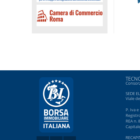
TECNO
Consorz
SEDE E
Viale d
P. Iva 
Registr
REA n. 
Capitale
RECAPIT