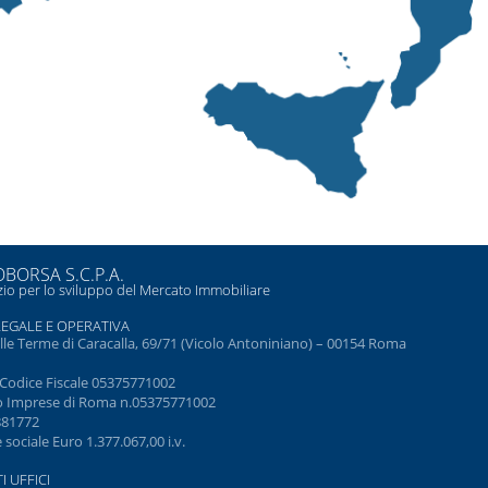
BORSA S.C.P.A.
io per lo sviluppo del Mercato Immobiliare
LEGALE E OPERATIVA
elle Terme di Caracalla, 69/71 (Vicolo Antoniniano) – 00154 Roma
e Codice Fiscale 05375771002
o Imprese di Roma n.05375771002
881772
 sociale Euro 1.377.067,00 i.v.
I UFFICI