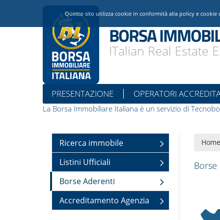
Questo sito utilizza cookie in conformità alla policy e cookie 
BORSA IMMOBIL
ITalian Real Estate
PRESENTAZIONE
OPERATORI ACCREDITA
La Borsa Immobiliare Italiana è un servizio di Tecnobo
Ricerca immobile
Hom
Listini Ufficiali
Borse 
Borse Aderenti
Accreditamento Agenzia