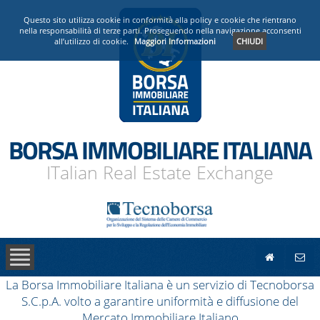
PRESENTAZIONE
Questo sito utilizza cookie in conformità alla policy e cookie che rientrano
nella responsabilità di terze parti. Proseguendo nella navigazione acconsenti
all’utilizzo di cookie.
Maggiori Informazioni
CHIUDI
OPERATORI ACCREDITATI
NEWS
BORSA IMMOBILIARE ITALIANA
ITalian Real Estate Exchange
La Borsa Immobiliare Italiana è un servizio di Tecnoborsa
S.C.p.A. volto a garantire uniformità e diffusione del
Mercato Immobiliare Italiano