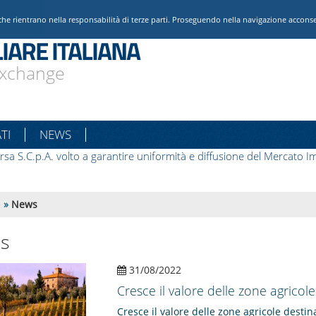
che rientrano nella responsabilità di terze parti. Proseguendo nella navigazione acconsent
IARE ITALIANA
 Exchange
TI
NEWS
rsa S.C.p.A. volto a garantire uniformità e diffusione del Mercato Im
e
»
News
s
31/08/2022
Cresce il valore delle zone agricole
Cresce il valore delle zone agricole desti