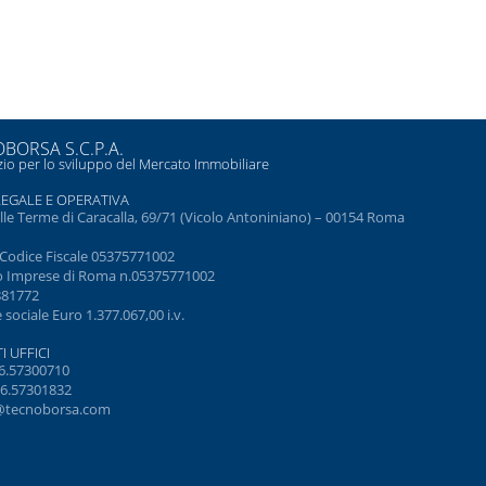
BORSA S.C.P.A.
io per lo sviluppo del Mercato Immobiliare
LEGALE E OPERATIVA
elle Terme di Caracalla, 69/71 (Vicolo Antoniniano) – 00154 Roma
e Codice Fiscale 05375771002
o Imprese di Roma n.05375771002
881772
 sociale Euro 1.377.067,00 i.v.
I UFFICI
6.57300710
6.57301832
@tecnoborsa.com