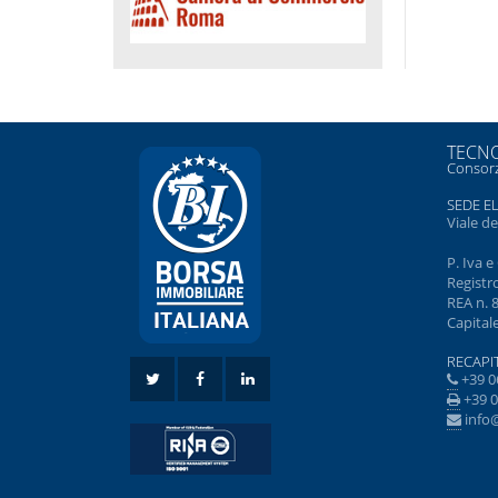
TECNO
Consorz
SEDE E
Viale d
P. Iva 
Registr
REA n. 
Capitale
RECAPIT
+39 0
+39 0
info