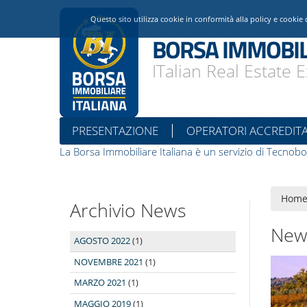
Questo sito utilizza cookie in conformità alla policy e cookie 
BORSA IMMOBIL
ITalian Real Estate
PRESENTAZIONE
OPERATORI ACCREDITA
La Borsa Immobiliare Italiana è un servizio di Tecnobo
Hom
Archivio News
New
AGOSTO 2022
(1)
NOVEMBRE 2021
(1)
MARZO 2021
(1)
MAGGIO 2019
(1)