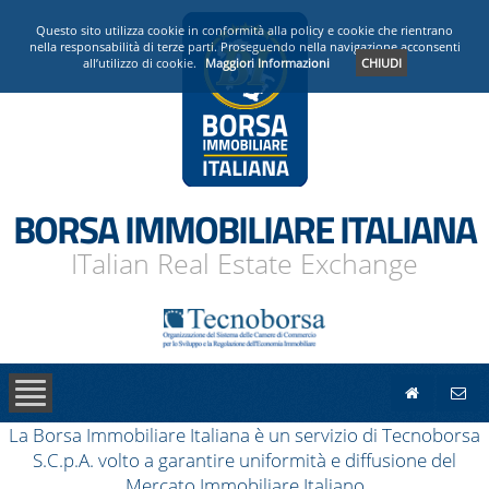
PRESENTAZIONE
Questo sito utilizza cookie in conformità alla policy e cookie che rientrano
nella responsabilità di terze parti. Proseguendo nella navigazione acconsenti
all’utilizzo di cookie.
Maggiori Informazioni
CHIUDI
OPERATORI ACCREDITATI
NEWS
BORSA IMMOBILIARE ITALIANA
ITalian Real Estate Exchange
La Borsa Immobiliare Italiana è un servizio di Tecnoborsa
S.C.p.A. volto a garantire uniformità e diffusione del
Mercato Immobiliare Italiano