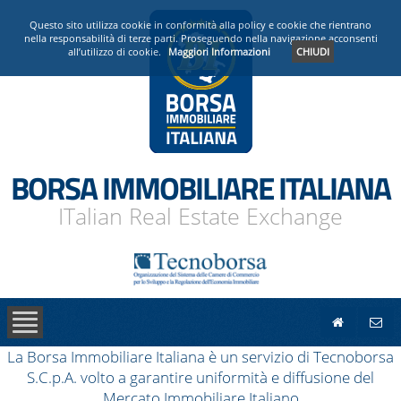
PRESENTAZIONE
Questo sito utilizza cookie in conformità alla policy e cookie che rientrano
nella responsabilità di terze parti. Proseguendo nella navigazione acconsenti
all’utilizzo di cookie.
Maggiori Informazioni
CHIUDI
OPERATORI ACCREDITATI
NEWS
BORSA IMMOBILIARE ITALIANA
ITalian Real Estate Exchange
La Borsa Immobiliare Italiana è un servizio di Tecnoborsa
S.C.p.A. volto a garantire uniformità e diffusione del
Mercato Immobiliare Italiano