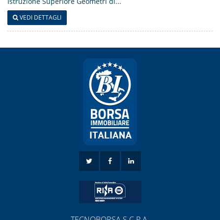
Istruzione Superiore Geometri di...
VEDI DETTAGLI
TECNOBORSA S.C.P.A.