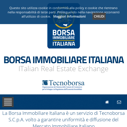
PRESENTAZIONE
Questo sito utilizza cookie in conformità alla policy e cookie che rientrano
nella responsabilità di terze parti. Proseguendo nella navigazione acconsenti
all’utilizzo di cookie.
Maggiori Informazioni
CHIUDI
OPERATORI ACCREDITATI
NEWS
BORSA IMMOBILIARE ITALIANA
ITalian Real Estate Exchange
La Borsa Immobiliare Italiana è un servizio di Tecnoborsa
S.C.p.A. volto a garantire uniformità e diffusione del
Mercato Immobiliare Italiano