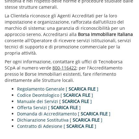
sintonia e nel rispetto delle norme e procedure studiate dalle
stesse strutture camerali.
La Clientela riconosce gli Agenti Accreditati per la loro
impostazione e organizzazione, rafforzata dall’utilizzo del
marchio di sistema: una garanzia di riconoscibilità per un
approccio sereno. Accreditarsi alla
Borsa Immobiliare Italiana
consente all'Operatore di ricevere servizi istituzionali, servizi
tecnici di supporto e di promozione commerciale per la
propria attività.
Per ogni informazione, contattare gli uffici di Tecnoborsa
SCpA al numero verde
800-116422
; per l'Accreditamento
presso le Borse Immobiliari esistenti, fare riferimento
direttamente alle Strutture locali.
Regolamento Generale [
SCARICA FILE
]
Codice Deontologico [
SCARICA FILE
]
Manuale dei Servizi [
SCARICA FILE
]
Offerta Servizi [
SCARICA FILE
]
Domanda di Accreditamento [
SCARICA FILE
]
Dichiarazione Sostitutiva [
SCARICA FILE
]
Contratto di Adesione [
SCARICA FILE
]