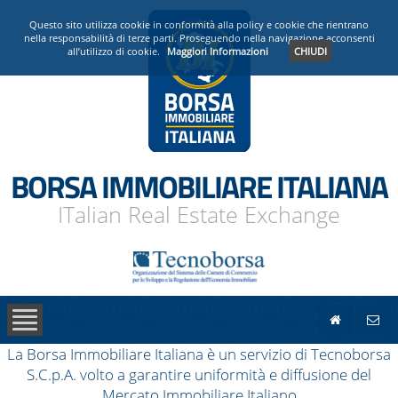
PRESENTAZIONE
Questo sito utilizza cookie in conformità alla policy e cookie che rientrano
nella responsabilità di terze parti. Proseguendo nella navigazione acconsenti
all’utilizzo di cookie.
Maggiori Informazioni
CHIUDI
OPERATORI ACCREDITATI
NEWS
BORSA IMMOBILIARE ITALIANA
ITalian Real Estate Exchange
La Borsa Immobiliare Italiana è un servizio di Tecnoborsa
S.C.p.A. volto a garantire uniformità e diffusione del
Mercato Immobiliare Italiano